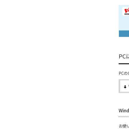
P
PC
Win
お使