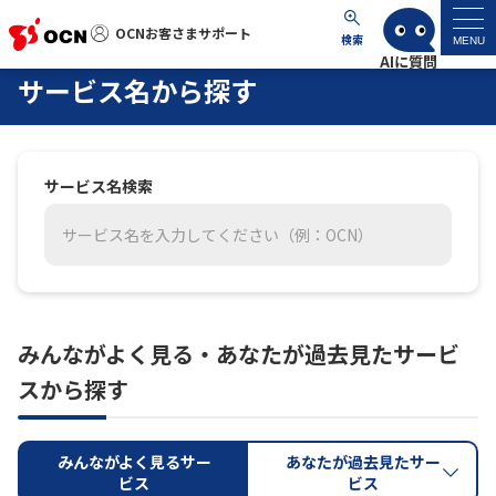
OCNお客さまサポート
OCNお客さまサポート
検索
MENU
サービス名から探す
マイページ
サポートトップ
サービス名検索
サービス名から探す
サービス名を入力してください（例：OCN）
よくあるご質問
みんながよく見る・あなたが過去見たサービ
工事・故障情報
スから探す
各種ダウンロード
みんながよく見るサー
あなたが過去見たサー
ビス
ビス
お問い合わせ