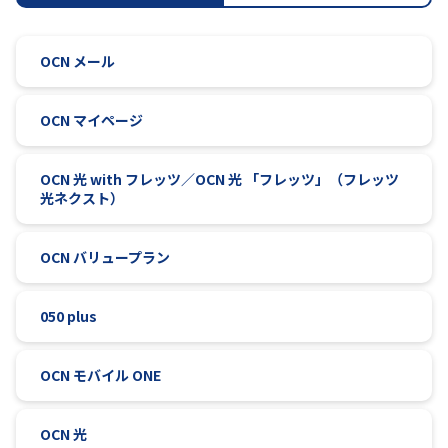
履歴・お気に入り
OCN メール
お知らせ
サポートサイトの使い方
OCN マイページ
NTTドコモビジネスのお客さ
工事・故障情報通知
まはこちら
サービス
OCN 光 with フレッツ／OCN 光 「フレッツ」（フレッツ
光ネクスト）
OCN サービス一覧
OCN バリュープラン
050 plus
OCN モバイル ONE
OCN 光