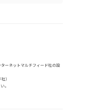
びインターネットマルチフィード社の設
ド社）
さい。