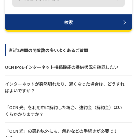
履歴・お気に入り
検索
お知らせ
サポートサイトの使い方
NTTドコモビジネスのお客さ
工事・故障情報通知
直近2週間の閲覧数の多いよくあるご質問
まはこちら
サービス
OCN IPoEインターネット接続機能の提供状況を確認したい
OCN サービス一覧
インターネットが突然切れたり、遅くなった場合は、どうすれ
ばよいですか？
「OCN 光」を利用中に解約した場合、違約金（解約金）はい
くらかかりますか？
「OCN 光」の契約以外にも、解約などの手続きが必要です