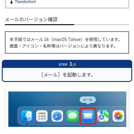
Thunderbird
履歴・お気に入り
メールのバージョン確認
お知らせ
サポートサイトの使い方
本手順ではメール 16（macOS Tahoe）を使用しています。
NTTドコモビジネスのお客さ
工事・故障情報通知
画面・アイコン・名称等はバージョンにより異なります。
まはこちら
サービス
1
STEP
/3
OCN サービス一覧
［メール］を起動します。