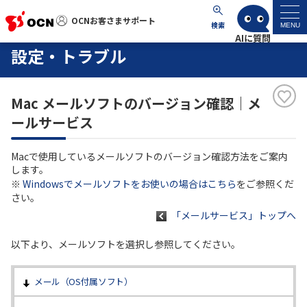
OCNお客さまサポート
OCNお客さまサポート
検索
MENU
設定・トラブル
マイページ
Mac メールソフトのバージョン確認｜メ
サポートトップ
ールサービス
サービス名から探す
Macで使用しているメールソフトのバージョン確認方法をご案内
します。
よくあるご質問
※
Windowsでメールソフトをお使いの場合はこちら
をご参照くだ
さい。
「メールサービス」トップへ
工事・故障情報
以下より、メールソフトを選択し参照してください。
各種ダウンロード
メール（OS付属ソフト）
お問い合わせ