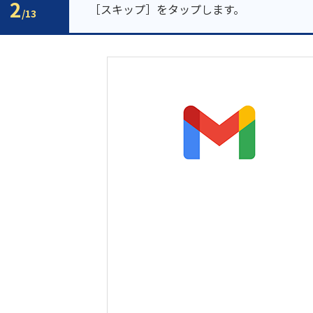
2
［スキップ］をタップします。
/13