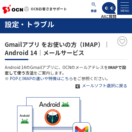
OCNお客さまサポート
OCNお客さまサポート
検索
MENU
設定・トラブル
マイページ
Gmailアプリ をお使いの方（IMAP）｜
サポートトップ
Android 14｜メールサービス
サービス名から探す
Android 14のGmailアプリに、OCNのメールアドレスを
IMAPで設
定して使う方法
をご案内します。
よくあるご質問
※
POPとIMAPの違いや特徴はこちら
をご参照ください。
メールソフト選択に戻る
工事・故障情報
各種ダウンロード
お問い合わせ