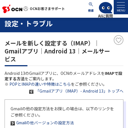
OCNお客さまサポート
OCNお客さまサポート
検索
MENU
設定・トラブル
マイページ
メールを新しく設定する（IMAP）｜
サポートトップ
Gmailアプリ｜Android 13｜メールサー
ビス
サービス名から探す
Android 13のGmailアプリに、OCNのメールアドレスを
IMAPで設
よくあるご質問
定する方法
をご案内します。
※
POPとIMAPの違いや特徴はこちら
をご参照ください。
「Gmailアプリ（IMAP）- Android 13」トップへ
工事・故障情報
各種ダウンロード
Gmailの他の設定方法をお探しの場合は、以下のリンクを
ご参照ください。
Gmailの他バージョンの設定方法
お問い合わせ