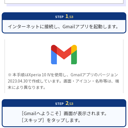
履歴・お気に入り
1
STEP
/13
インターネットに接続し、Gmailアプリを起動します。
お知らせ
サポートサイトの使い方
NTTドコモビジネスのお客さ
工事・故障情報通知
まはこちら
サービス
OCN サービス一覧
※ 本手順はXperia 10 IVを使用し、Gmailアプリのバージョン
2023.04.30で作成しています。画面・アイコン・名称等は、端
末により異なります。
2
STEP
/13
［Gmailへようこそ］画面が表示されます。
［スキップ］をタップします。