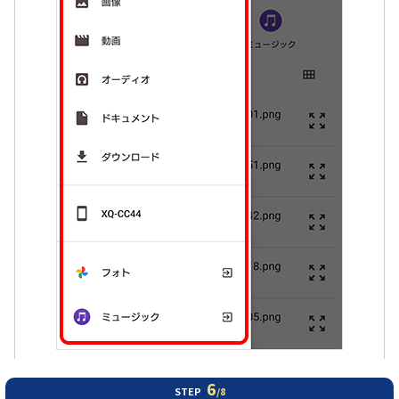
6
STEP
/8