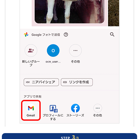
3
STEP
/3