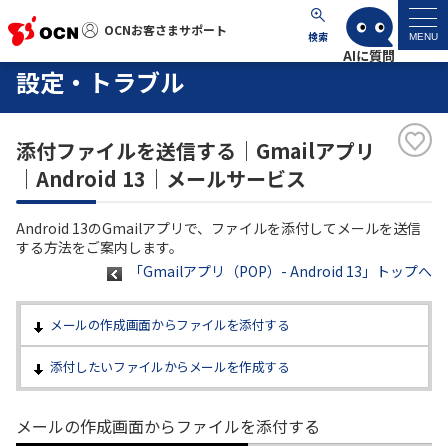
OCNお客さまサポート
OCNお客さまサポート
検索
MENU
設定・トラブル
マイページ
添付ファイルを送信する｜Gmailアプリ
サポートトップ
｜Android 13｜メールサービス
サービス名から探す
Android 13のGmailアプリで、ファイルを添付してメールを送信
する方法をご案内します。
よくあるご質問
「Gmailアプリ（POP）- Android 13」トップへ
工事・故障情報
メールの作成画面からファイルを添付する
添付したいファイルからメールを作成する
各種ダウンロード
メールの作成画面からファイルを添付する
お問い合わせ