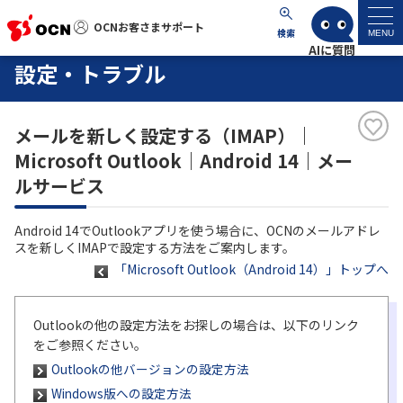
OCNお客さまサポート
OCNお客さまサポート
検索
MENU
設定・トラブル
マイページ
メールを新しく設定する（IMAP）｜
サポートトップ
Microsoft Outlook｜Android 14｜メー
ルサービス
サービス名から探す
Android 14でOutlookアプリを使う場合に、OCNのメールアドレ
よくあるご質問
スを新しくIMAPで設定する方法をご案内します。
「Microsoft Outlook（Android 14）」トップへ
工事・故障情報
Outlookの他の設定方法をお探しの場合は、以下のリンク
各種ダウンロード
をご参照ください。
Outlookの他バージョンの設定方法
お問い合わせ
Windows版への設定方法