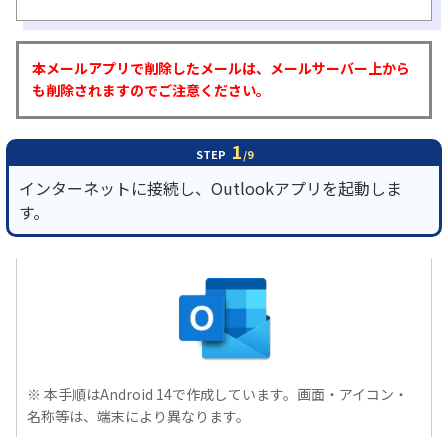
履歴・お気に入り
本メールアプリで削除したメールは、メールサーバー上から
も削除されますのでご注意ください。
お知らせ
サポートサイトの使い方
1
NTTドコモビジネスのお客さ
工事・故障情報通知
STEP
/9
まはこちら
サービス
インターネットに接続し、Outlookアプリを起動しま
す。
OCN サービス一覧
※ 本手順はAndroid 14で作成しています。画面・アイコン・
名称等は、端末により異なります。