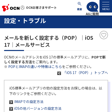
OCNお客さまサポート
OCNお客さまサポート
検索
MENU
設定・トラブル
マイページ
メールを新しく設定する（POP）｜iOS
サポートトップ
17｜メールサービス
サービス名から探す
OCNのメールアドレスをiOS 17の標準メールアプリに、
POPで新
しく設定する方法
をご案内します。
よくあるご質問
※
POPとIMAPの違いや特徴はこちら
をご参照ください。
「iOS 17（POP）」トップへ
工事・故障情報
iOS標準メールアプリの他の設定方法をお探しの場合は、以
下のリンクをご参照ください。
各種ダウンロード
IMAPでの設定方法
iOSの他バージョンの設定方法
お問い合わせ