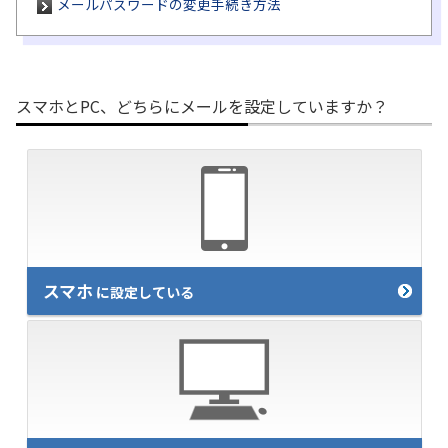
メールパスワードの変更手続き方法
履歴・お気に入り
お知らせ
サポートサイトの使い方
スマホとPC、どちらにメールを設定していますか？
NTTドコモビジネスのお客さ
工事・故障情報通知
まはこちら
サービス
OCN サービス一覧
スマホ
に設定している