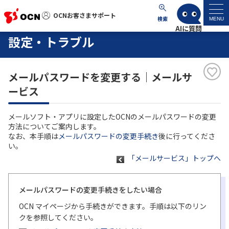
OCNお客さまサポート
OCNお客さまサポート
検索
MENU
設定・トラブル
マイページ
メールパスワードを変更する｜メールサ
サポートトップ
ービス
サービス名から探す
メールソフト・アプリに設定したOCNのメールパスワードの変更
方法についてご案内します。
よくあるご質問
なお、本手順は
メールパスワードの変更手続き
後に行ってくださ
い。
「メールサービス」トップへ
工事・故障情報
メールパスワードの変更手続きをしたい場合
各種ダウンロード
OCN マイページから手続きができます。手順は以下のリン
クを参照してください。
お問い合わせ