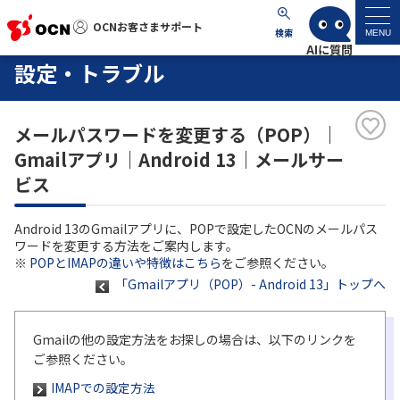
OCNお客さまサポート
OCNお客さまサポート
検索
MENU
設定・トラブル
マイページ
メールパスワードを変更する（POP）｜
サポートトップ
Gmailアプリ｜Android 13｜メールサー
ビス
サービス名から探す
Android 13のGmailアプリに、POPで設定したOCNのメールパス
よくあるご質問
ワードを変更する方法をご案内します。
※
POPとIMAPの違いや特徴はこちら
をご参照ください。
「Gmailアプリ（POP）- Android 13」トップへ
工事・故障情報
各種ダウンロード
Gmailの他の設定方法をお探しの場合は、以下のリンクを
ご参照ください。
IMAPでの設定方法
お問い合わせ