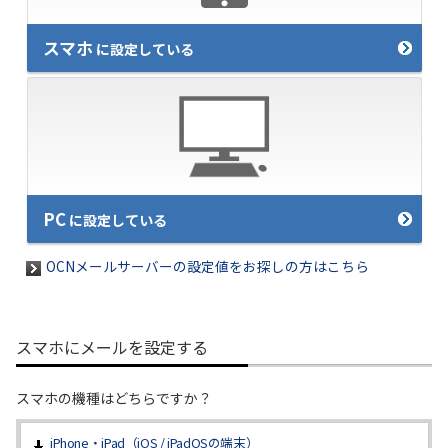
スマホ
履歴・お気に入り
に設定している
お知らせ
サポートサイトの使い方
NTTドコモビジネスのお客さ
工事・故障情報通知
まはこちら
サービス
PC
に設定している
OCN サービス一覧
OCNメールサーバーの設定値をお探しの方はこちら
スマホにメールを設定する
スマホの機種はどちらですか？
iPhone・iPad（iOS / iPadOSの端末）