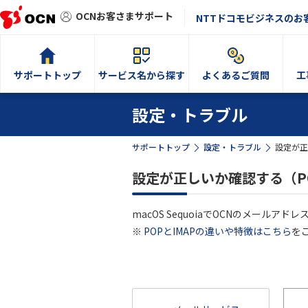
OCNお客さまサポート
NTTドコモビジネスのお
サポートトップ
サービス名から探す
よくあるご質問
工
設定・トラブル
サポートトップ
設定・トラブル
設定が正
設定が正しいか確認する（PO
macOS SequoiaでOCNのメール
※
POPとIMAPの違いや特徴はこちら
を