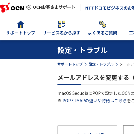
OCNお客さまサポート
NTTドコモビジネスのお
サポートトップ
サービス名から探す
よくあるご質問
工
設定・トラブル
サポートトップ
設定・トラブル
メールア
メールアドレスを変更する（P
macOS SequoiaにPOPで設定し
※
POPとIMAPの違いや特徴はこちら
を