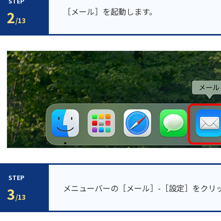
STEP
［メール］を起動します。
2
/13
STEP
メニューバーの［メール］-［設定］をクリ
3
/13