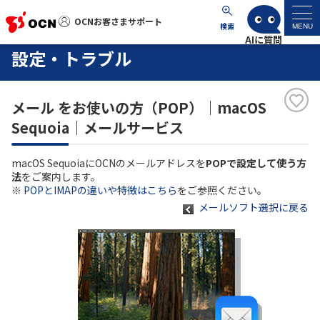
OCNお客さまサポート
OCNお客さまサポート
検索
MENU
設定・トラブル
マイページ
メール をお使いの方（POP）｜macOS
サポートトップ
Sequoia｜メールサービス
サービス名から探す
macOS SequoiaにOCNのメールアドレスを
POPで設定して使う方
法
をご案内します。
よくあるご質問
※
POPとIMAPの違いや特徴はこちら
をご参照ください。
メールソフト選択に戻る
工事・故障情報
各種ダウンロード
お問い合わせ