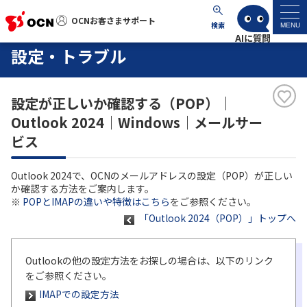
OCNお客さまサポート
OCNお客さまサポート
検索
MENU
設定・トラブル
マイページ
設定が正しいか確認する（POP）｜
サポートトップ
Outlook 2024｜Windows｜メールサー
ビス
サービス名から探す
Outlook 2024で、OCNのメールアドレスの設定（POP）が正しい
よくあるご質問
か確認する方法をご案内します。
※
POPとIMAPの違いや特徴はこちら
をご参照ください。
「Outlook 2024（POP）」トップへ
工事・故障情報
各種ダウンロード
Outlookの他の設定方法をお探しの場合は、以下のリンク
をご参照ください。
IMAPでの設定方法
お問い合わせ