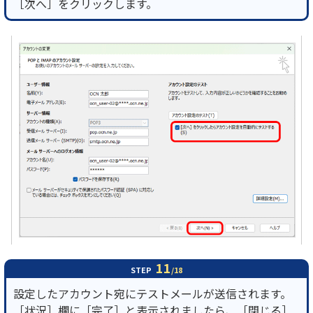
［次へ］をクリックします。
11
STEP
/18
設定したアカウント宛にテストメールが送信されます。
［状況］欄に［完了］と表示されましたら、［閉じる］