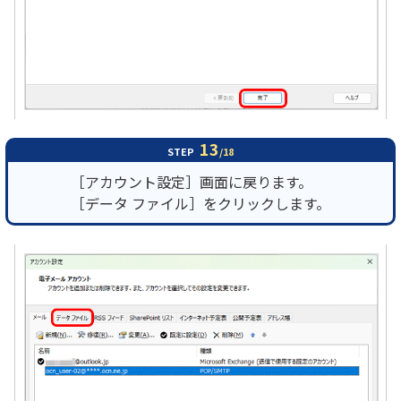
13
STEP
/18
［アカウント設定］画面に戻ります。
［データ ファイル］をクリックします。