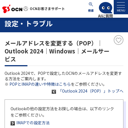
OCNお客さまサポート
OCNお客さまサポート
検索
MENU
設定・トラブル
マイページ
メールアドレスを変更する（POP）｜
サポートトップ
Outlook 2024｜Windows｜メールサー
ビス
サービス名から探す
Outlook 2024で、POPで設定したOCNのメールアドレスを変更す
よくあるご質問
る方法をご案内します。
※
POPとIMAPの違いや特徴はこちら
をご参照ください。
「Outlook 2024（POP）」トップへ
工事・故障情報
各種ダウンロード
Outlookの他の設定方法をお探しの場合は、以下のリンク
をご参照ください。
IMAPでの設定方法
お問い合わせ