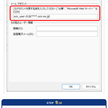
9
STEP
/18