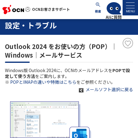
OCNお客さまサポート
OCNお客さまサポート
検索
MENU
設定・トラブル
マイページ
Outlook 2024 をお使いの方（POP）｜
サポートトップ
Windows｜メールサービス
サービス名から探す
Windows版 Outlook 2024に、OCNのメールアドレスを
POPで設
定して使う方法
をご案内します。
よくあるご質問
※
POPとIMAPの違いや特徴はこちら
をご参照ください。
メールソフト選択に戻る
工事・故障情報
各種ダウンロード
お問い合わせ