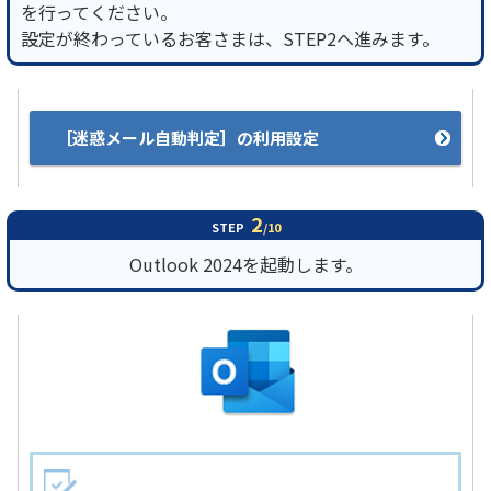
を行ってください。
設定が終わっているお客さまは、STEP2へ進みます。
履歴・お気に入り
お知らせ
サポートサイトの使い方
［迷惑メール自動判定］の利用設定
NTTドコモビジネスのお客さ
工事・故障情報通知
まはこちら
サービス
2
STEP
/10
OCN サービス一覧
Outlook 2024を起動します。