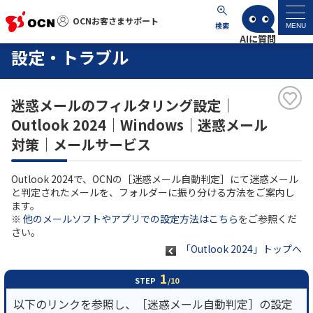
OCNお客さまサポート
OCNお客さまサポート
検索
MENU
設定・トラブル
マイページ
迷惑メールのフィルタリング設定｜
サポートトップ
Outlook 2024｜Windows｜迷惑メール
対策｜メールサービス
サービス名から探す
Outlook 2024で、OCNの［迷惑メール自動判定］にて迷惑メール
よくあるご質問
と判定されたメールを、フォルダーに振り分ける方法をご案内し
ます。
※
他のメールソフトやアプリでの設定方法はこちら
をご参照くだ
工事・故障情報
さい。
「Outlook 2024」トップへ
各種ダウンロード
1
STEP
/10
以下のリンクを参照し、［迷惑メール自動判定］の設定
お問い合わせ