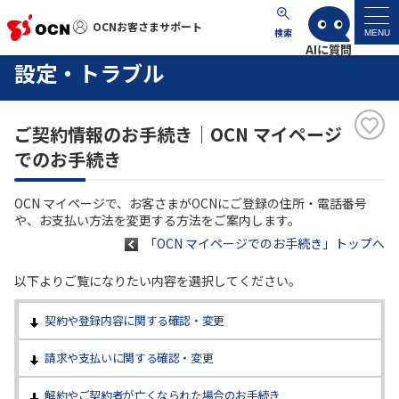
OCNお客さまサポート
OCNお客さまサポート
検索
MENU
設定・トラブル
マイページ
ご契約情報のお手続き｜OCN マイページ
サポートトップ
でのお手続き
サービス名から探す
OCN マイページで、お客さまがOCNにご登録の住所・電話番号
や、お支払い方法を変更する方法をご案内します。
よくあるご質問
「OCN マイページでのお手続き」トップへ
以下よりご覧になりたい内容を選択してください。
工事・故障情報
契約や登録内容に関する確認・変更
各種ダウンロード
請求や支払いに関する確認・変更
お問い合わせ
解約やご契約者が亡くなられた場合のお手続き