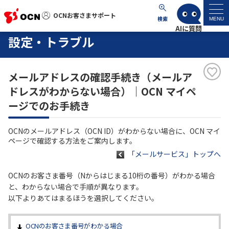
OCNお客さまサポート
OCNお客さまサポート
検索
MENU
設定・トラブル
マイページ
メールアドレスの確認手続き（メールア
サポートトップ
ドレスがわからない場合）｜OCN マイペ
ージでのお手続き
サービス名から探す
OCNのメールアドレス（OCN ID）がわからない場合に、OCN マイ
よくあるご質問
ページで確認する方法をご案内します。
「メールサービス」トップへ
工事・故障情報
OCNのお客さま番号（Nからはじまる10桁の番号）がわかる場合
と、わからない場合で手順が異なります。
各種ダウンロード
以下よりあてはまるほうを選択してください。
お問い合わせ
OCNのお客さま番号がわかる場合