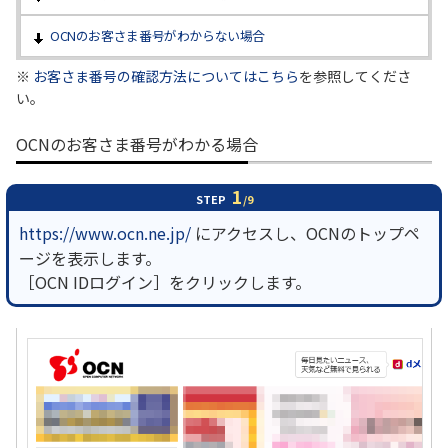
OCNのお客さま番号がわからない場合
履歴・お気に入り
※
お客さま番号の確認方法についてはこちら
を参照してくださ
い。
お知らせ
サポートサイトの使い方
OCNのお客さま番号がわかる場合
NTTドコモビジネスのお客さ
工事・故障情報通知
まはこちら
サービス
1
STEP
/9
OCN サービス一覧
https://www.ocn.ne.jp/
にアクセスし、OCNのトップペ
ージを表示します。
［OCN IDログイン］をクリックします。