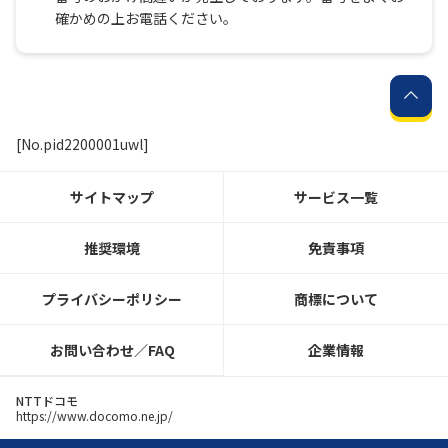
確かめの上お電話ください。
履歴・お気に入り
お知らせ
サポートサイトの使い方
[No.pid2200001uwl]
NTTドコモビジネスのお客さ
工事・故障情報通知
まはこちら
サービス
サイトマップ
サービス一覧
OCN サービス一覧
推奨環境
免責事項
プライバシーポリシー
商標について
お問い合わせ／FAQ
企業情報
NTTドコモ
https://www.docomo.ne.jp/