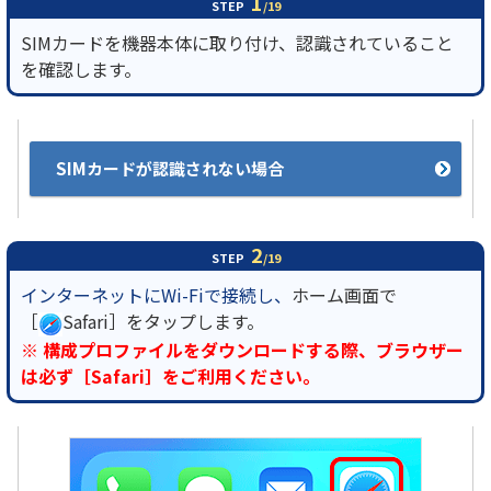
1
STEP
/19
SIMカードを機器本体に取り付け、認識されていること
履歴・お気に入り
を確認します。
お知らせ
サポートサイトの使い方
NTTドコモビジネスのお客さ
工事・故障情報通知
SIMカードが認識されない場合
まはこちら
サービス
OCN サービス一覧
2
STEP
/19
インターネットにWi-Fiで接続し、
ホーム画面で
［
Safari］をタップします。
※ 構成プロファイルをダウンロードする際、ブラウザー
は必ず［Safari］をご利用ください。