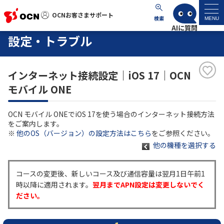
OCNお客さまサポート
OCNお客さまサポート
検索
MENU
設定・トラブル
マイページ
インターネット接続設定｜iOS 17｜OCN
サポートトップ
モバイル ONE
サービス名から探す
OCN モバイル ONEでiOS 17を使う場合のインターネット接続方法
をご案内します。
よくあるご質問
※
他のOS（バージョン）の設定方法はこちら
をご参照ください。
他の機種を選択する
工事・故障情報
コースの変更後、新しいコース及び通信容量は翌月1日午前1
時以降に適用されます。
翌月までAPN設定は変更しないでく
各種ダウンロード
ださい。
お問い合わせ