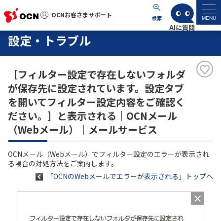
OCNお客さまサポート
OCNお客さまサポート
検索
MENU
設定・トラブル
マイページ
［フィルター設定で存在しないフォルダ
サポートトップ
が保存先に設定されています。設定タブ
を開いてフィルター設定内容をご確認く
サービス名から探す
ださい。］と表示される｜OCNメール
（Webメール）｜メールサービス
よくあるご質問
OCNメール（Webメール）でフィルター設定のエラーが表示され
工事・故障情報
る場合の対処方法をご案内します。
「OCNのWebメールでエラーが表示される」トップへ
各種ダウンロード
お問い合わせ