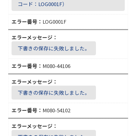
コード：LOG0001F）
LOG0001F
Ｌ
Ｏ
Ｇ
下書きの保存に失敗しました。
０
０
M080-44106
０
Ｍ
１
０
Ｆ
８
下書きの保存に失敗しました。
０
－
M080-54102
４
Ｍ
４
０
１
８