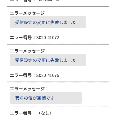
５
Ｚ
４
０
１
０
０
受信設定の変更に失敗しました。
０
２
－
S020-41072
４
Ｓ
４
０
１
２
０
受信設定の変更に失敗しました。
０
６
－
S020-41076
４
Ｓ
１
０
０
２
７
署名の値が空欄です
０
２
－
（なし）
４