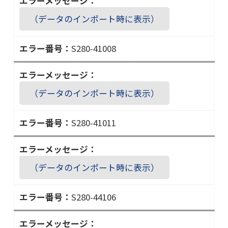
２
７
（データのインポート時に表示）
０
－
S280-41008
４
Ｓ
１
２
０
８
０
（データのインポート時に表示）
０
６
－
S280-41011
４
Ｓ
１
２
０
８
０
（データのインポート時に表示）
０
８
－
S280-44106
４
Ｓ
１
２