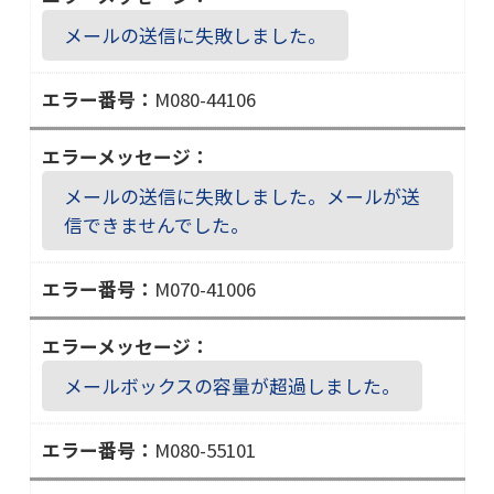
１
７
０
メールの送信に失敗しました。
０
６
－
M080-44106
５
Ｍ
３
０
１
８
０
メールの送信に失敗しました。メールが送
０
１
信できませんでした。
－
４
M070-41006
４
Ｍ
１
０
０
７
６
メールボックスの容量が超過しました。
０
－
M080-55101
４
Ｍ
１