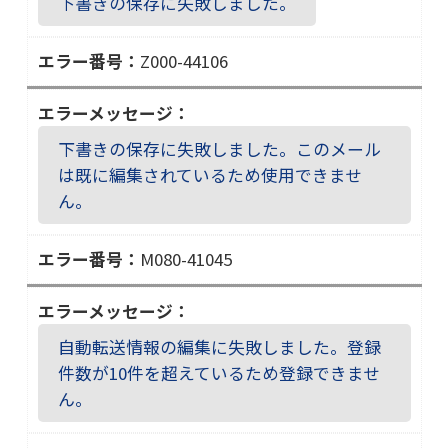
０
下書きの保存に失敗しました。
０
６
－
Z000-44106
５
Ｚ
４
０
１
０
０
下書きの保存に失敗しました。このメール
０
２
は既に編集されているため使用できませ
－
ん。
４
４
M080-41045
１
Ｍ
０
０
６
８
自動転送情報の編集に失敗しました。登録
０
件数が10件を超えているため登録できませ
－
ん。
４
１