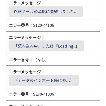
０
０
８
０
迷惑メールの承諾に失敗しました。
０
６
－
S120-44106
５
Ｓ
５
１
１
２
０
「読み込み中」または「Loading..」
０
１
－
（なし）
４
４
１
（データのインポート時に表示）
０
６
S270-41006
Ｓ