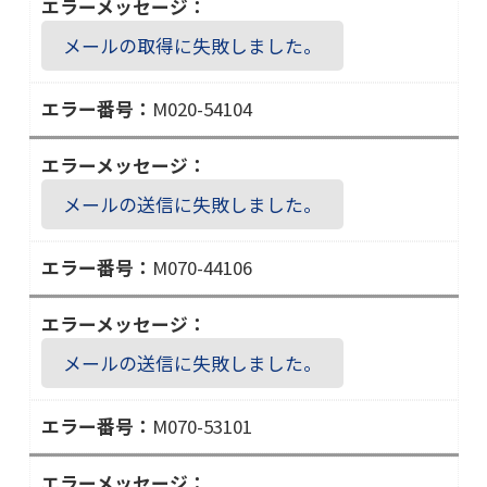
０
メールの取得に失敗しました。
３
４
M020-54104
Ｍ
０
２
メールの送信に失敗しました。
０
－
M070-44106
５
Ｍ
４
０
１
７
０
メールの送信に失敗しました。
０
４
－
M070-53101
４
Ｍ
４
０