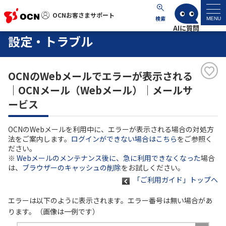
OCNお客さまサポート
OCNお客さまサポート
検索
MENU
設定・トラブル
マイページ
OCNのWebメールでエラーが表示される
サポートトップ
｜OCNメール（Webメール）｜メールサ
ービス
サービス名から探す
OCNのWebメールを利用中に、エラーが表示される場合の対処方
よくあるご質問
法をご案内します。
ログインができない場合はこちら
をご参照く
ださい。
※
Webメールのメンテナンス後に、急に利用できなくなった
場合
工事・故障情報
は、
ブラウザーのキャッシュの削除
をお試しください。
「ご利用ガイド」トップへ
各種ダウンロード
エラーは以下のように表示されます。エラー番号は無い場合があ
ります。（画像は一例です）
お問い合わせ