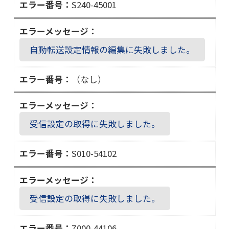
S240-45001
０
Ｓ
４
２
５
４
自動転送設定情報の編集に失敗しました。
０
－
（なし）
４
５
０
受信設定の取得に失敗しました。
０
１
S010-54102
Ｓ
０
１
受信設定の取得に失敗しました。
０
－
Z000-44106