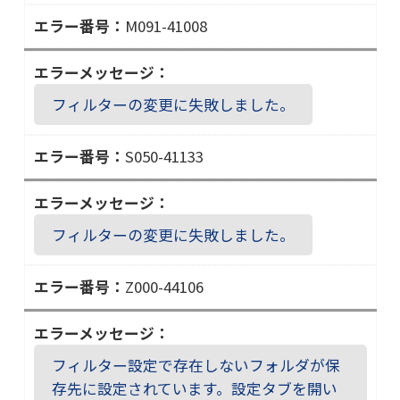
４
M091-41008
１
Ｍ
０
０
１
９
３
フィルターの変更に失敗しました。
１
－
S050-41133
４
Ｓ
１
０
０
５
０
フィルターの変更に失敗しました。
０
８
－
Z000-44106
４
Ｚ
１
０
１
０
３
フィルター設定で存在しないフォルダが保
０
３
存先に設定されています。設定タブを開い