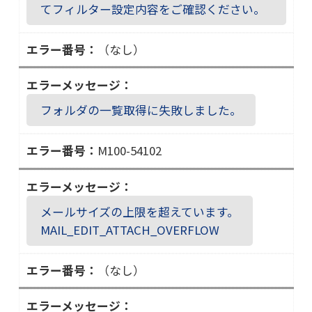
－
てフィルター設定内容をご確認ください。
４
４
（なし）
１
０
６
フォルダの一覧取得に失敗しました。
M100-54102
Ｍ
１
０
メールサイズの上限を超えています。
０
MAIL_EDIT_ATTACH_OVERFLOW
－
５
（なし）
４
１