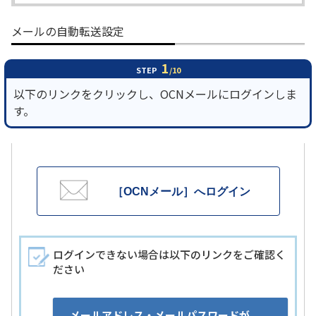
メールの自動転送設定
履歴・お気に入り
1
お知らせ
サポートサイトの使い方
STEP
/10
以下のリンクをクリックし、OCNメールにログインしま
NTTドコモビジネスのお客さ
工事・故障情報通知
す。
まはこちら
サービス
OCN サービス一覧
［OCNメール］へログイン
ログインできない場合は以下のリンクをご確認く
ださい
メールアドレス・メールパスワードが