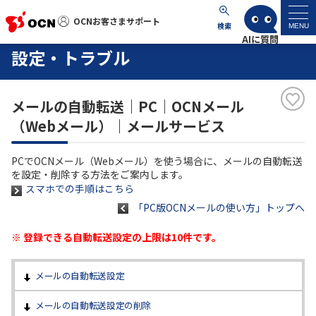
OCNお客さまサポート
OCNお客さまサポート
検索
MENU
設定・トラブル
マイページ
メールの自動転送｜PC｜OCNメール
サポートトップ
（Webメール）｜メールサービス
サービス名から探す
PCでOCNメール（Webメール）を使う場合に、メールの自動転送
を設定・削除する方法をご案内します。
よくあるご質問
スマホでの手順はこちら
「PC版OCNメールの使い方」トップへ
工事・故障情報
※ 登録できる自動転送設定の上限は10件です。
各種ダウンロード
メールの自動転送設定
メールの自動転送設定の削除
お問い合わせ