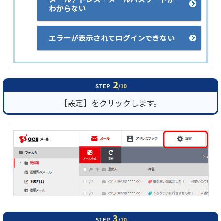
わからない
エラーが表示されてログインできない
2
STEP
/10
［設定］をクリックします。
3
STEP
/10