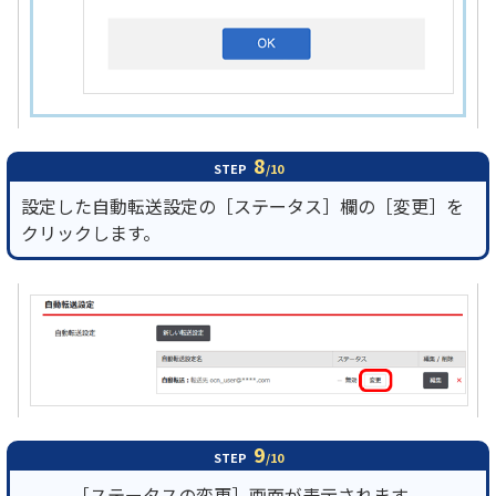
8
STEP
/10
設定した自動転送設定の［ステータス］欄の［変更］を
クリックします。
9
STEP
/10
［ステータスの変更］画面が表示されます。