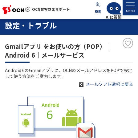
OCNお客さまサポート
OCNお客さまサポート
検索
MENU
設定・トラブル
マイページ
Gmailアプリ をお使いの方（POP）｜
サポートトップ
Android 6｜メールサービス
サービス名から探す
Android 6のGmailアプリに、OCNのメールアドレスをPOPで設定
して使う方法をご案内します。
よくあるご質問
メールソフト選択に戻る
工事・故障情報
各種ダウンロード
お問い合わせ