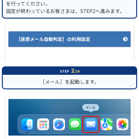
を行ってください。
設定が終わっているお客さまは、STEP2へ進みます。
履歴・お気に入り
お知らせ
サポートサイトの使い方
［迷惑メール自動判定］の利用設定
NTTドコモビジネスのお客さ
工事・故障情報通知
まはこちら
サービス
OCN サービス一覧
2
STEP
/14
［メール］を起動します。