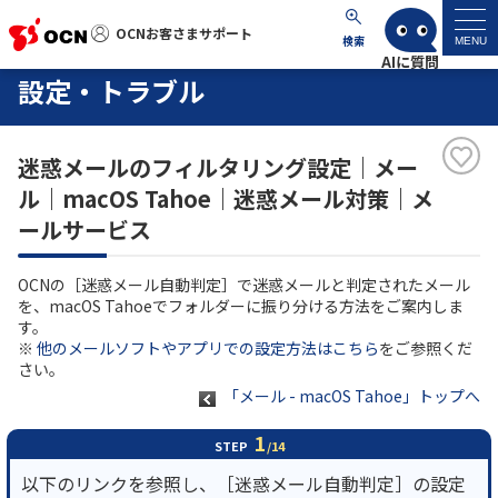
OCNお客さまサポート
OCNお客さまサポート
検索
MENU
設定・トラブル
マイページ
迷惑メールのフィルタリング設定｜メー
サポートトップ
ル｜macOS Tahoe｜迷惑メール対策｜メ
ールサービス
サービス名から探す
OCNの［迷惑メール自動判定］で迷惑メールと判定されたメール
よくあるご質問
を、macOS Tahoeでフォルダーに振り分ける方法をご案内しま
す。
※
他のメールソフトやアプリでの設定方法はこちら
をご参照くだ
工事・故障情報
さい。
「メール - macOS Tahoe」トップへ
各種ダウンロード
1
STEP
/14
以下のリンクを参照し、［迷惑メール自動判定］の設定
お問い合わせ