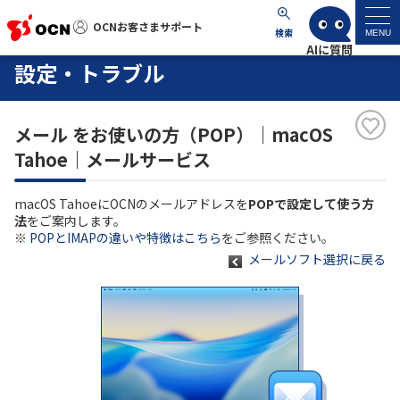
OCNお客さまサポート
OCNお客さまサポート
検索
MENU
設定・トラブル
マイページ
メール をお使いの方（POP）｜macOS
サポートトップ
Tahoe｜メールサービス
サービス名から探す
macOS TahoeにOCNのメールアドレスを
POPで設定して使う方
法
をご案内します。
よくあるご質問
※
POPとIMAPの違いや特徴はこちら
をご参照ください。
メールソフト選択に戻る
工事・故障情報
各種ダウンロード
お問い合わせ