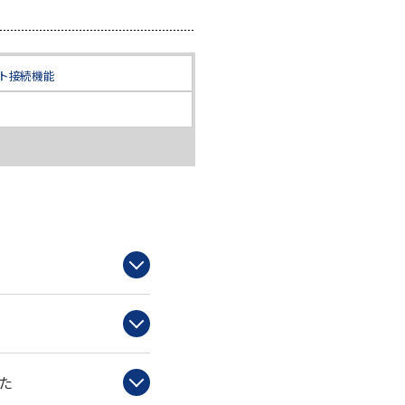
ット接続機能
た