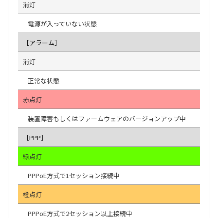
消灯
電源が入っていない状態
［アラーム］
消灯
正常な状態
赤点灯
装置障害もしくはファームウェアのバージョンアップ中
［PPP］
緑点灯
PPPoE方式で1セッション接続中
橙点灯
PPPoE方式で2セッション以上接続中