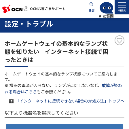
OCNお客さまサポート
OCNお客さまサポート
検索
MENU
設定・トラブル
マイページ
ホームゲートウェイの基本的なランプ状
サポートトップ
態を知りたい｜インターネット接続で困
ったときは
サービス名から探す
ホームゲートウェイの基本的なランプ状態についてご案内しま
よくあるご質問
す。
※ 機器の電源が入らない、ランプが点灯しないなど、
故障が疑わ
れる場合はこちら
もご参照ください。
工事・故障情報
「インターネットに接続できない場合の対処方法」トップへ
各種ダウンロード
以下より機器名を選択してください
お問い合わせ