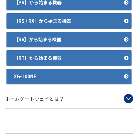
［PR］から始まる機器
履歴・お気に入り
［RS / RX］から始まる機器
お知らせ
サポートサイトの使い方
［RV］から始まる機器
NTTドコモビジネスのお客さ
工事・故障情報通知
まはこちら
サービス
［RT］から始まる機器
OCN サービス一覧
XG-100NE
ホームゲートウェイとは？