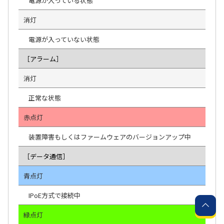
電源が入っている状態
消灯
電源が入っていない状態
［アラーム］
消灯
正常な状態
赤点灯
装置障害もしくはファームウェアのバージョンアップ中
［データ通信］
青点灯
IPoE方式で接続中
緑点灯