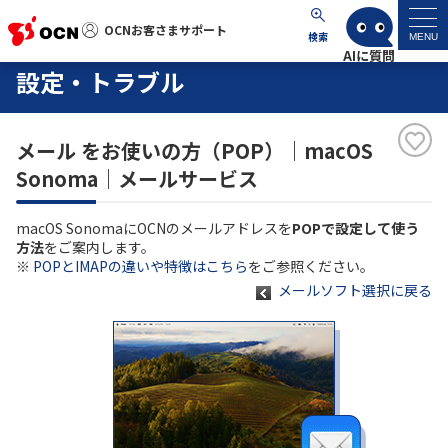
OCNお客さまサポート
OCNお客さまサポート
検索
MENU
設定・トラブル
マイページ
メール をお使いの方（POP）｜macOS
サポートトップ
Sonoma｜メールサービス
サービス名から探す
macOS SonomaにOCNのメールアドレスを
POPで設定して使う
方法
をご案内します。
よくあるご質問
※
POPとIMAPの違いや特徴はこちら
をご参照ください。
メールソフト選択に戻る
工事・故障情報
各種ダウンロード
お問い合わせ