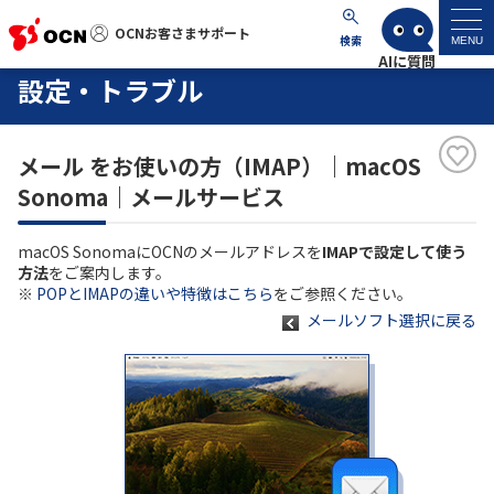
OCNお客さまサポート
OCNお客さまサポート
検索
MENU
設定・トラブル
マイページ
メール をお使いの方（IMAP）｜macOS
サポートトップ
Sonoma｜メールサービス
サービス名から探す
macOS SonomaにOCNのメールアドレスを
IMAPで設定して使う
方法
をご案内します。
よくあるご質問
※
POPとIMAPの違いや特徴はこちら
をご参照ください。
メールソフト選択に戻る
工事・故障情報
各種ダウンロード
お問い合わせ