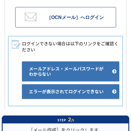
履歴・お気に入り
［OCNメール］へログイン
お知らせ
サポートサイトの使い方
ログインできない場合は以下のリンクをご確認く
NTTドコモビジネスのお客さ
工事・故障情報通知
まはこちら
サービス
ださい
OCN サービス一覧
メールアドレス・メールパスワードが
わからない
エラーが表示されてログインできない
2
STEP
/5
［メール作成］をクリックします。