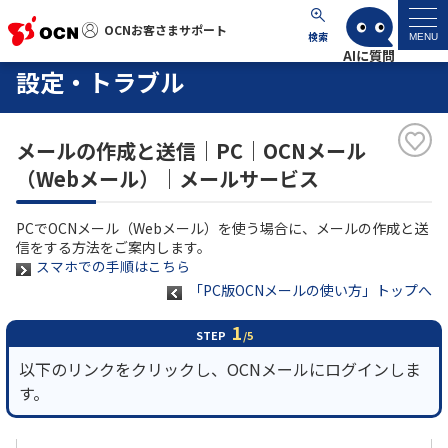
OCNお客さまサポート
OCNお客さまサポート
検索
MENU
設定・トラブル
マイページ
メールの作成と送信｜PC｜OCNメール
サポートトップ
（Webメール）｜メールサービス
サービス名から探す
PCでOCNメール（Webメール）を使う場合に、メールの作成と送
信をする方法をご案内します。
よくあるご質問
スマホでの手順はこちら
「PC版OCNメールの使い方」トップへ
工事・故障情報
1
STEP
/5
以下のリンクをクリックし、OCNメールにログインしま
各種ダウンロード
す。
お問い合わせ