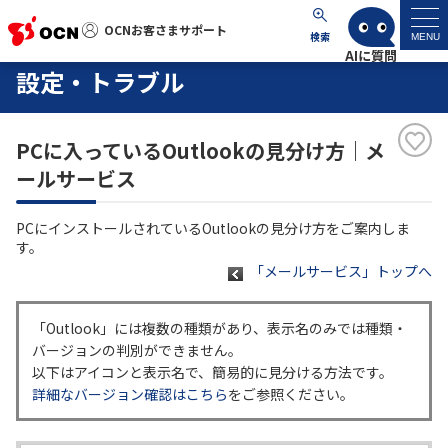
OCNお客さまサポート
OCNお客さまサポート
検索
MENU
設定・トラブル
マイページ
PCに入っているOutlookの見分け方｜メ
サポートトップ
ールサービス
サービス名から探す
PCにインストールされているOutlookの見分け方をご案内しま
す。
よくあるご質問
「メールサービス」トップへ
工事・故障情報
「Outlook」には複数の種類があり、表示名のみでは種類・
バージョンの判別ができません。
以下はアイコンと表示名で、簡易的に見分ける方法です。
各種ダウンロード
詳細なバージョン確認はこちら
をご参照ください。
お問い合わせ