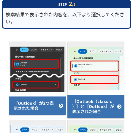
2
STEP
/2
検索結果で表示された内容を、以下より選択してくださ
い。
［Outlook（classic
［Outlook］が2つ表
）］と［Outlook］が
示された場合
表示された場合