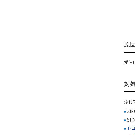
原
受信
対
添付
Z
別
ド