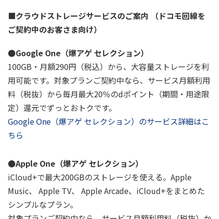
■クラウドストレージサービスのご案内 （ドコモ回線を
履歴・お気に入り
ご契約中のお客さま向け）
お知らせ
サポートサイトの使い方
●Google One（爆アゲ セレクション）
100GB・月額290円（税込）から、大容量ストレージを利
NTTドコモビジネスのお客さ
工事・故障情報通知
用可能です。対象プランご契約中なら、サービス月額利用
まはこちら
サービス
料（税抜）から毎月最大20％のdポイント（期間・用途限
定）還元でずっとおトクです。
OCN サービス一覧
Google One（爆アゲ セレクション）のサービス詳細はこ
ちら
●Apple One（爆アゲ セレクション）
iCloud+で最大200GBのストレージを使える。Apple
Music、 Apple TV、 Apple Arcade、iCloud+をまとめた
シンプルなプラン。
対象プランご契約中なら、サービス月額利用料（税抜）か