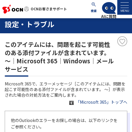
OCNお客さまサポート
OCNお客さまサポート
検索
MENU
設定・トラブル
マイページ
このアイテムには、問題を起こす可能性
サポートトップ
のある添付ファイルが含まれています。
～｜Microsoft 365｜Windows｜メール
サービス名から探す
サービス
よくあるご質問
Microsoft 365で、エラーメッセージ［このアイテムには、問題を
起こす可能性のある添付ファイルが含まれています。 ～］が表示
された場合の対処方法をご案内します。
工事・故障情報
「Microsoft 365」トップへ
各種ダウンロード
他のOutlookのエラーをお探しの場合は、以下のリンクを
ご参照ください。
お問い合わせ