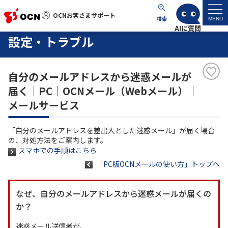
OCNお客さまサポート
OCNお客さまサポート
検索
MENU
設定・トラブル
マイページ
自分のメールアドレスから迷惑メールが
サポートトップ
届く｜PC｜OCNメール（Webメール）｜
メールサービス
サービス名から探す
「自分のメールアドレスを差出人とした迷惑メール」が届く場合
よくあるご質問
の、対処方法をご案内します。
スマホでの手順はこちら
「PC版OCNメールの使い方」トップへ
工事・故障情報
なぜ、自分のメールアドレスから迷惑メールが届くの
各種ダウンロード
か？
お問い合わせ
迷惑メール送信者が、