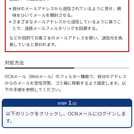
自分のメールアドレスから送信されているように見せ、興
履歴・お気に入り
味をひいてメールを開封させる。
さまざまなメールアドレスから送信しているように装うこ
とで、迷惑メールフィルタリングを回避する。
お知らせ
サポートサイトの使い方
などの目的でお客さまのメールアドレスを使い、送信元を偽
装していると思われます。
NTTドコモビジネスのお客さ
工事・故障情報通知
まはこちら
サービス
対処方法
OCN サービス一覧
OCNメール（Webメール）のフィルター機能で、自分のアドレス
からのメールを受信次第、ゴミ箱に移動するよう設定します。以
下の手順を参照してください。
1
STEP
/11
以下のリンクをクリックし、OCNメールにログインしま
す。