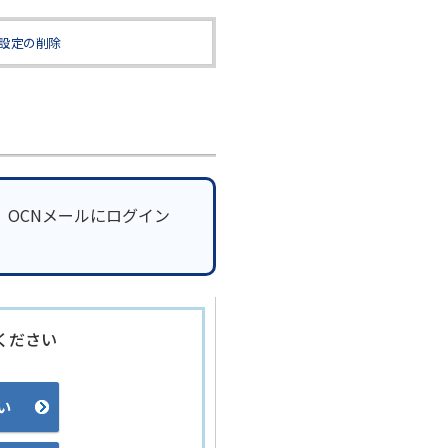
設定の削除
、OCNメールにログイン
ください
い