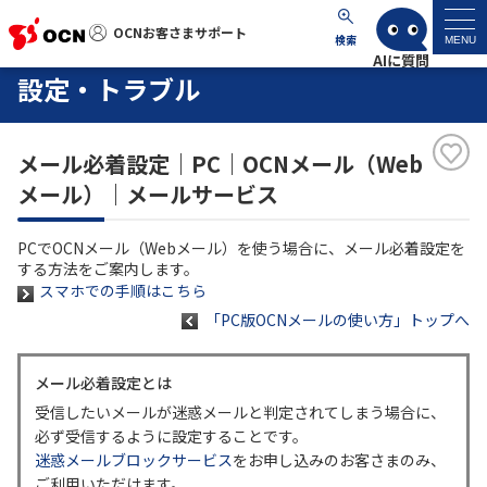
OCNお客さまサポート
OCNお客さまサポート
検索
MENU
設定・トラブル
マイページ
メール必着設定｜PC｜OCNメール（Web
サポートトップ
メール）｜メールサービス
サービス名から探す
PCでOCNメール（Webメール）を使う場合に、メール必着設定を
する方法をご案内します。
よくあるご質問
スマホでの手順はこちら
「PC版OCNメールの使い方」トップへ
工事・故障情報
メール必着設定とは
受信したいメールが迷惑メールと判定されてしまう場合に、
各種ダウンロード
必ず受信するように設定することです。
迷惑メールブロックサービス
をお申し込みのお客さまのみ、
お問い合わせ
ご利用いただけます。