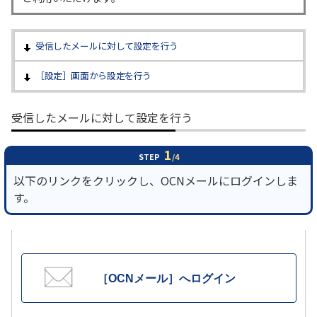
履歴・お気に入り
受信したメールに対して設定を行う
お知らせ
サポートサイトの使い方
［設定］画面から設定を行う
NTTドコモビジネスのお客さ
工事・故障情報通知
受信したメールに対して設定を行う
まはこちら
サービス
1
OCN サービス一覧
STEP
/4
以下のリンクをクリックし、OCNメールにログインしま
す。
［OCNメール］へログイン