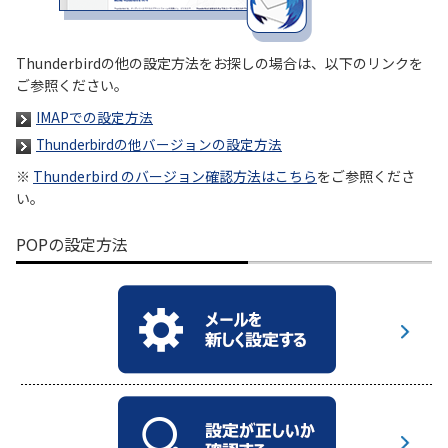
履歴・お気に入り
Thunderbirdの他の設定方法をお探しの場合は、以下のリンクを
ご参照ください。
お知らせ
サポートサイトの使い方
IMAPでの設定方法
Thunderbirdの他バージョンの設定方法
NTTドコモビジネスのお客さ
工事・故障情報通知
まはこちら
サービス
※
Thunderbird のバージョン確認方法はこちら
をご参照くださ
い。
OCN サービス一覧
POPの設定方法