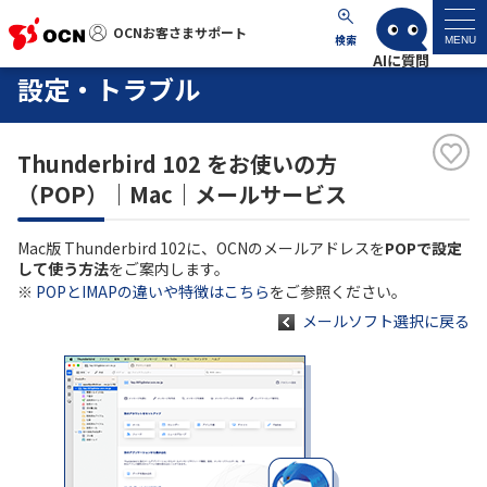
OCNお客さまサポート
OCNお客さまサポート
検索
MENU
設定・トラブル
マイページ
Thunderbird 102 をお使いの方
サポートトップ
（POP）｜Mac｜メールサービス
サービス名から探す
Mac版 Thunderbird 102に、OCNのメールアドレスを
POPで設定
して使う方法
をご案内します。
よくあるご質問
※
POPとIMAPの違いや特徴はこちら
をご参照ください。
メールソフト選択に戻る
工事・故障情報
各種ダウンロード
お問い合わせ