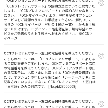
「OCNプレミアムサポート」の解約方法を教えてください。
「OCNプレミアムサポート」の解約方法についてご案内いた
します。 「OCNプレミアムサポート」の解約方法を教えてく
履歴・お気に入り
ださい。 「OCNマイページ」より、解約希望のオプション
サービスをご確認のうえ、お手続きください。 解約は、こ
ちらの「OCNマイページ（解約の手続き一覧）」からお手続
お知らせ
サポートサイトの使い方
きいただけます。 ログイン・二段階認証後、解約希望のサー
ビスをご選択のうえお手続きへお進みください。 ※OCNマ
NTTドコモビジネスのお客さ
工事・故障情報通知
イページ
まはこちら
サービス
OCNプレミアムサポート窓口の電話番号を教えてください。
OCN サービス一覧
こちらのページでは、「OCNプレミアムサポート」のよくあ
るご質問詳細をご案内します。 OCNプレミアムサポート窓口
の電話番号を教えてください。 OCNプレミアムサポート窓口
の電話番号は、お客さまにお送りする「OCN会員登録証」ま
たは、オプションの申し込み後に届く「シーラーハガキ」に
記載されています。 ※なお、OCNプレミアムサポート窓口は
「日本語」のみの対応です。 [No.pid23000008j
OCNプレミアムサポート窓口の受付時間を教えてください。
こちらのページでは、「OCNプレミアムサポート」のよくあ