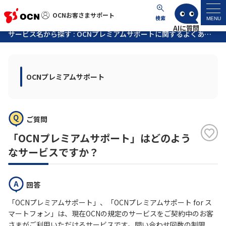
OCNお客さまサポート
OCNお客さまサポート
検索
MENU
サービス名から探す : OCNプレミアムサポートに関するよくあるご質問
マイページ
OCNプレミアムサポート
サポートトップ
サービス名から探す
ご質問
よくあるご質問
「OCNプレミアムサポート」はどのよう
なサービスですか？
工事・故障情報
回答
各種ダウンロード
「OCNプレミアムサポート」、「OCNプレミアムサポート for ス
マートフォン」は、現在OCNの規定のサービスをご契約中のお客
お問い合わせ
さまがご利用いただけるサービスです。問い合わせ回数の制限