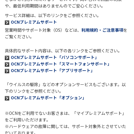
や、最低利用期間はありませんのでご安心ください。
履歴・お気に入り
サービス詳細は、以下のリンクをご参照ください。
OCNプレミアムサポート
営業時間やサポート対象（OS）などは、
利用規約・ご注意事項
を
お知らせ
サポートサイトの使い方
ご覧ください。
NTTドコモビジネスのお客さ
工事・故障情報通知
具体的なサポート内容は、以下の各リンクをご参照ください。
まはこちら
サービス
OCNプレミアムサポート「パソコンサポート」
OCNプレミアムサポート「スマートフォンサポート」
OCN サービス一覧
OCNプレミアムサポート「アプリサポート」
「ウイルスの駆除」などのオプションサービスもございます。以
下のリンクをご参照ください。
OCNプレミアムサポート「オプション」
※OCNをご利用でないお客さまは、「マイプレミアムサポート」
をご利用いただけます。
※ハードウェアの故障に関しては、サポート対象外とさせていた
だいております。