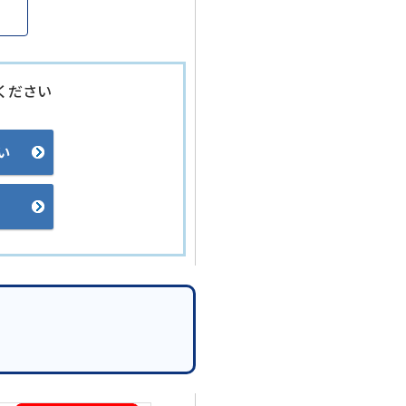
ください
い