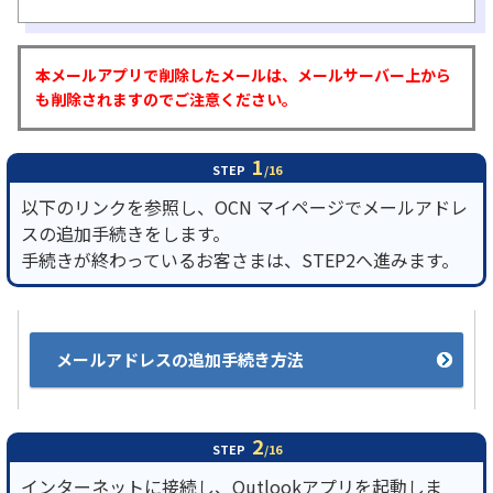
履歴・お気に入り
本メールアプリで削除したメールは、メールサーバー上から
も削除されますのでご注意ください。
お知らせ
サポートサイトの使い方
1
NTTドコモビジネスのお客さ
工事・故障情報通知
STEP
/16
まはこちら
サービス
以下のリンクを参照し、OCN マイページでメールアドレ
スの追加手続きをします。
OCN サービス一覧
手続きが終わっているお客さまは、STEP2へ進みます。
メールアドレスの追加手続き方法
2
STEP
/16
インターネットに接続し、Outlookアプリを起動しま