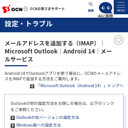
OCNお客さまサポート
OCNお客さまサポート
検索
MENU
設定・トラブル
マイページ
メールアドレスを追加する（IMAP）｜
サポートトップ
Microsoft Outlook｜Android 14｜メー
ルサービス
サービス名から探す
Android 14でOutlookアプリを使う場合に、OCNのメールアドレ
よくあるご質問
スをIMAPで追加する方法をご案内します。
「Microsoft Outlook（Android 14）」トップへ
工事・故障情報
Outlookの他の設定方法をお探しの場合は、以下のリンク
各種ダウンロード
をご参照ください。
Outlookの他バージョンの設定方法
お問い合わせ
Windows版への設定方法