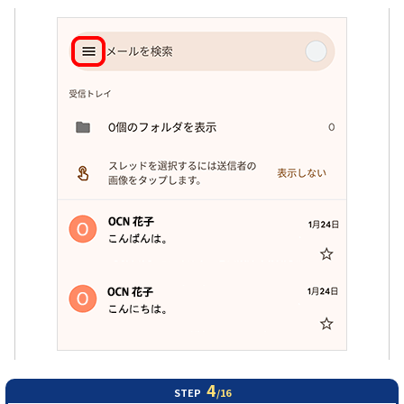
4
STEP
/16