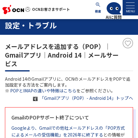
OCNお客さまサポート
OCNお客さまサポート
検索
MENU
設定・トラブル
マイページ
メールアドレスを追加する（POP）｜
サポートトップ
Gmailアプリ｜Android 14｜メールサー
ビス
サービス名から探す
Android 14のGmailアプリに、OCNのメールアドレスをPOPで追
よくあるご質問
加設定する方法をご案内します。
※
POPとIMAPの違いや特徴はこちら
をご参照ください。
「Gmailアプリ（POP）- Android 14」トップへ
工事・故障情報
GmailのPOPサポート終了について
各種ダウンロード
Googleより、Gmailでの他社メールアドレスの「POP方式
お問い合わせ
によるメールの受信機能」を2026年に終了する
との情報が