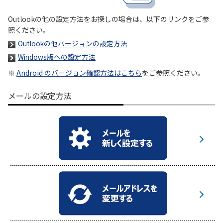
Outlookの他の設定方法をお探しの場合は、以下のリンクをご参
履歴・お気に入り
照ください。
Outlookの他バージョンの設定方法
お知らせ
サポートサイトの使い方
Windows版への設定方法
※
Android のバージョン確認方法はこちら
をご参照ください。
NTTドコモビジネスのお客さ
工事・故障情報通知
まはこちら
サービス
メールの設定方法
OCN サービス一覧